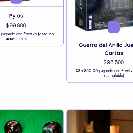
Pylos
$99.900
0
pagando con
Efectivo (desc. no
acumulable)
Guerra del Anillo Ju
Cartas
$96.500
$86.850,00
pagando con
Efecti
acumulable)