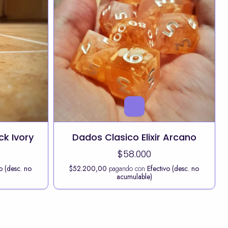
ck Ivory
Dados Clasico Elixir Arcano
$58.000
o (desc. no
$52.200,00
pagando con
Efectivo (desc. no
acumulable)