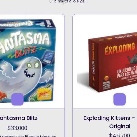
Si la mayoría lo elige...
ng Kittens - Edicion
Duplik
Original
$69.900
$46.700
$62.910,00
pagando con
Efect