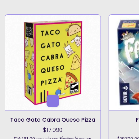
Fantasma Blitz
Explodi
$33.000
$29.700,00
pagando con
Efectivo (desc. no