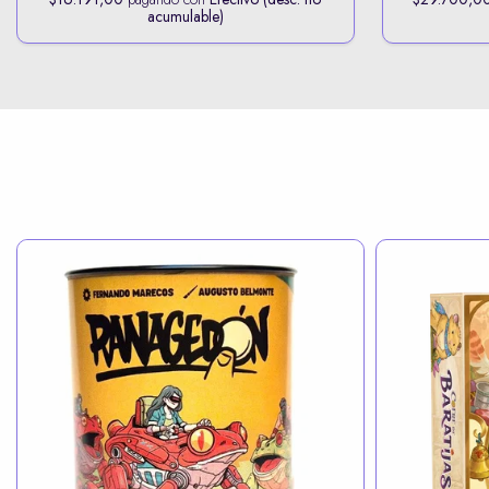
acumulable)
$42.030,0