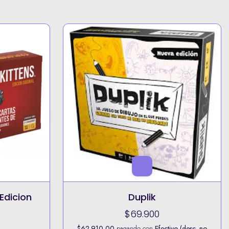
Quickstop
$37.990
ivo (desc. no
$34.191,00
pagando con
Efectivo (desc. no