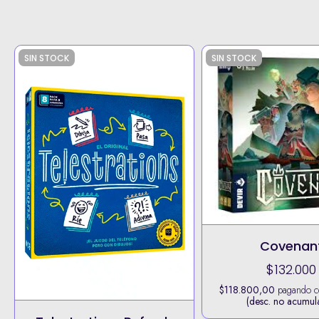
SIN STOCK
SIN STOCK
Covenan
$132.000
$118.800,00
pagando 
(desc. no acumul