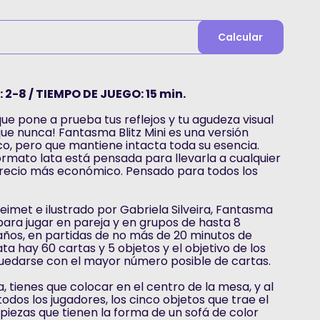
Calcular
 2-8 / TIEMPO DE JUEGO: 15 min.
 que pone a prueba tus reflejos y tu agudeza visual
e nunca! Fantasma Blitz Mini es una versión
ico, pero que mantiene intacta toda su esencia.
ormato lata está pensada para llevarla a cualquier
 precio más económico. Pensado para todos los
imet e ilustrado por Gabriela Silveira, Fantasma
 para jugar en pareja y en grupos de hasta 8
 años, en partidas de no más de 20 minutos de
ata hay 60 cartas y 5 objetos y el objetivo de los
quedarse con el mayor número posible de cartas.
, tienes que colocar en el centro de la mesa, y al
odos los jugadores, los cinco objetos que trae el
 piezas que tienen la forma de un sofá de color