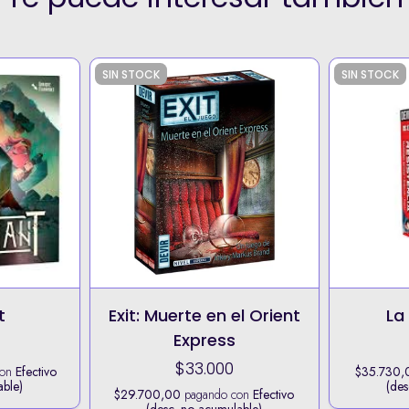
SIN STOCK
SIN STOCK
t
Exit: Muerte en el Orient
La
Express
$33.000
con
Efectivo
$35.730,
able)
(des
$29.700,00
pagando con
Efectivo
(desc. no acumulable)