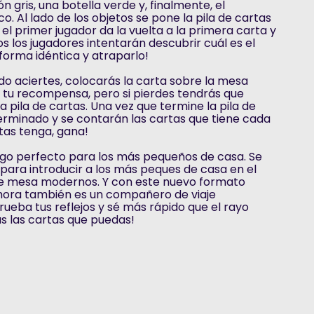
tón gris, una botella verde y, finalmente, el
. Al lado de los objetos se pone la pila de cartas
 el primer jugador da la vuelta a la primera carta y
s los jugadores intentarán descubrir cuál es el
 forma idéntica y atraparlo!
do aciertes, colocarás la carta sobre la mesa
rá tu recompensa, pero si pierdes tendrás que
la pila de cartas. Una vez que termine la pila de
terminado y se contarán las cartas que tiene cada
rtas tenga, gana!
ego perfecto para los más pequeños de casa. Se
 para introducir a los más peques de casa en el
 de mesa modernos. Y con este nuevo formato
ahora también es un compañero de viaje
rueba tus reflejos y sé más rápido que el rayo
s las cartas que puedas!