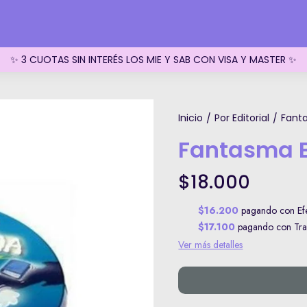
✨ 3 CUOTAS SIN INTERÉS LOS MIE Y SAB CON VISA Y MASTER ✨
Inicio
Por Editorial
Fanta
/
/
Fantasma Bl
$18.000
$16.200
pagando con Efe
$17.100
pagando con Tran
Ver más detalles