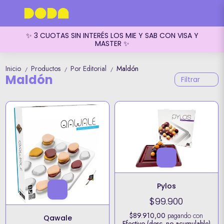
✨ 3 CUOTAS SIN INTERÉS LOS MIE Y SAB CON VISA Y
MASTER ✨
Inicio
Productos
Por Editorial
Maldón
/
/
/
Maldón
Filtrar
Pylos
$99.900
$89.910,00
pagando con
Qawale
Efectivo (desc. no acumulable)