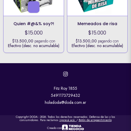
Quien #@&% soy?!
Memeados de risa
$15.000
$15.000
$13.500,00
pagando con
$13.500,00
pagando con
Efectivo (desc. no acumulable)
Efectivo (desc. no acumulable)
Fitz Roy 1855
5491173729432
holadoda@doda.com.ar
Copyright DODA - 2026. Todos los derechos reservados. Defensa de las y los
consumidores. Para reclamos
ingresá acá.
/
Botón de arrepentimiento
Creado con