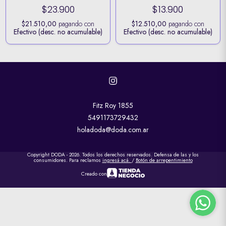
$23.900
$13.900
$21.510,00
pagando con
$12.510,00
pagando con
Efectivo (desc. no acumulable)
Efectivo (desc. no acumulable)
Fitz Roy 1855
5491173729432
holadoda@doda.com.ar
Copyright DODA - 2026. Todos los derechos reservados. Defensa de las y los
consumidores. Para reclamos
ingresá acá.
/
Botón de arrepentimiento
Creado con