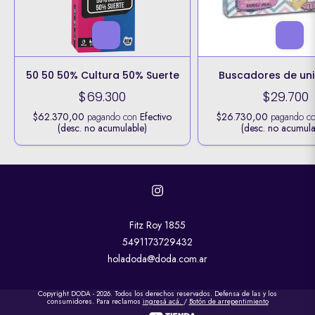
50 50 50% Cultura 50% Suerte
Buscadores de uni
$69.300
$29.700
$62.370,00
pagando con
Efectivo
$26.730,00
pagando c
(desc. no acumulable)
(desc. no acumula
Fitz Roy 1855
5491173729432
holadoda@doda.com.ar
Copyright DODA - 2026. Todos los derechos reservados. Defensa de las y los
consumidores. Para reclamos
ingresá acá.
/
Botón de arrepentimiento