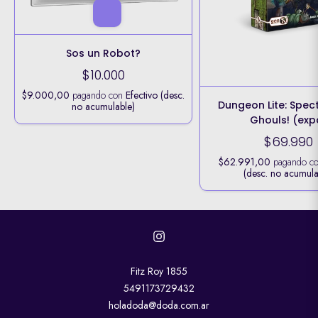
Sos un Robot?
$10.000
$9.000,00
pagando con
Efectivo (desc.
Dungeon Lite: Spec
no acumulable)
Ghouls! (exp
$69.990
$62.991,00
pagando c
(desc. no acumula
Fitz Roy 1855
5491173729432
holadoda@doda.com.ar