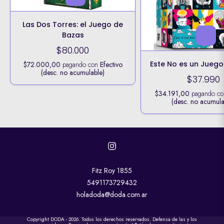
Las Dos Torres: el Juego de
Bazas
$80.000
Este No es un Juego 
$72.000,00
pagando con
Efectivo
(desc. no acumulable)
$37.990
$34.191,00
pagando c
(desc. no acumula
Fitz Roy 1855
5491173729432
holadoda@doda.com.ar
Copyright DODA - 2026. Todos los derechos reservados. Defensa de las y los