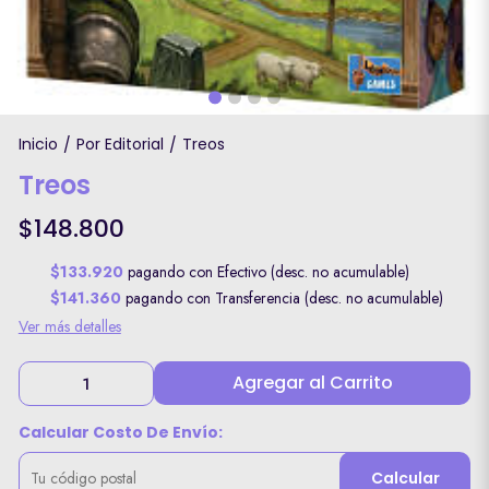
Inicio
Por Editorial
Treos
/
/
Treos
$148.800
$133.920
pagando con Efectivo (desc. no acumulable)
$141.360
pagando con Transferencia (desc. no acumulable)
Ver más detalles
Agregar al Carrito
Calcular Costo De Envío:
Calcular