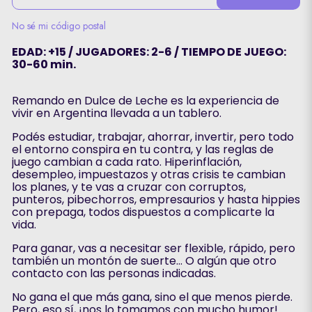
No sé mi código postal
EDAD: +15 / JUGADORES: 2-6 / TIEMPO DE JUEGO:
30-60 min.
Remando en Dulce de Leche es la experiencia de
vivir en Argentina llevada a un tablero.
Podés estudiar, trabajar, ahorrar, invertir, pero todo
el entorno conspira en tu contra, y las reglas de
juego cambian a cada rato. Hiperinflación,
desempleo, impuestazos y otras crisis te cambian
los planes, y te vas a cruzar con corruptos,
punteros, pibechorros, empresaurios y hasta hippies
con prepaga, todos dispuestos a complicarte la
vida.
Para ganar, vas a necesitar ser flexible, rápido, pero
también un montón de suerte... O algún que otro
contacto con las personas indicadas.
No gana el que más gana, sino el que menos pierde.
Pero, eso sí, ¡nos lo tomamos con mucho humor!