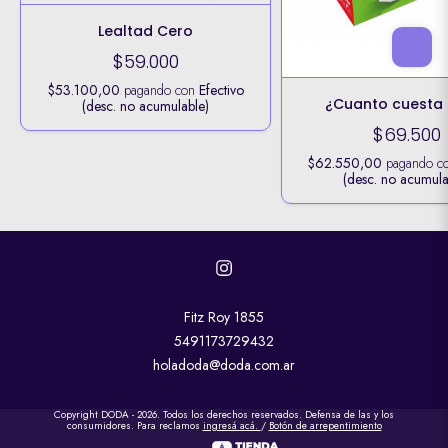
Lealtad Cero
$59.000
$53.100,00
pagando con
Efectivo
¿Cuanto cuesta 
(desc. no acumulable)
$69.500
$62.550,00
pagando c
(desc. no acumula
Fitz Roy 1855
5491173729432
holadoda@doda.com.ar
Copyright DODA - 2026. Todos los derechos reservados. Defensa de las y los
consumidores. Para reclamos
ingresá acá.
/
Botón de arrepentimiento