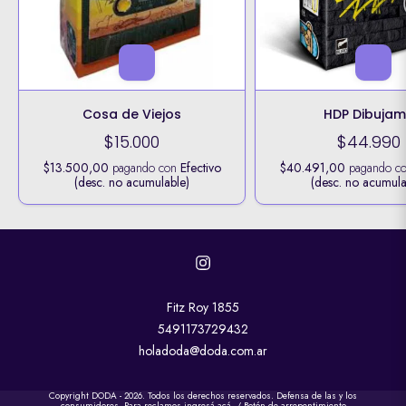
Cosa de Viejos
HDP Dibuja
$15.000
$44.990
$13.500,00
pagando con
Efectivo
$40.491,00
pagando c
(desc. no acumulable)
(desc. no acumula
Fitz Roy 1855
5491173729432
holadoda@doda.com.ar
Copyright DODA - 2026. Todos los derechos reservados. Defensa de las y los
consumidores. Para reclamos
ingresá acá.
/
Botón de arrepentimiento