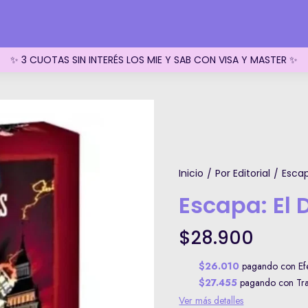
✨ 3 CUOTAS SIN INTERÉS LOS MIE Y SAB CON VISA Y MASTER ✨
Inicio
Por Editorial
Escap
/
/
Escapa: El 
$28.900
$26.010
pagando con Efe
$27.455
pagando con Tran
Ver más detalles