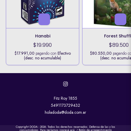
Hanabi
Forest Shuff
$19.990
$89.500
$17.991,00
pagando con
Efectivo
$80.550,00
pagando c
(desc. no acumulable)
(desc. no acumula
Fitz Roy 1855
5491173729432
holadoda@doda.com.ar
Copyright DODA - 2026. Todos los derechos reservados. Defensa de las y los
consumidores. Para reclamos
ingresá acá.
/
Botón de arrepentimiento