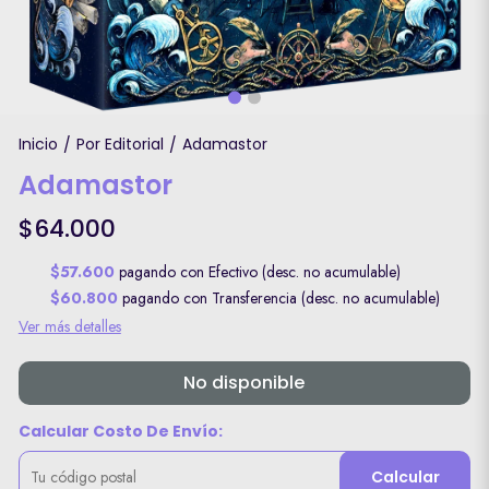
Inicio
Por Editorial
Adamastor
/
/
Adamastor
$64.000
$57.600
pagando con Efectivo (desc. no acumulable)
$60.800
pagando con Transferencia (desc. no acumulable)
Ver más detalles
No disponible
Calcular Costo De Envío:
Calcular