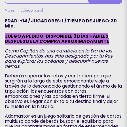
No sé mi código postal
EDAD: +14 / JUGADORES: 1 / TIEMPO DE JUEGO: 30
Min.
JUEGO A PEDIDO, DISPONIBLE 3 DÍAS HÁBILES
DESPUÉS DE LA COMPRA APROXIMADAMENTE
Como Capitán de una carabela en la Era de los
Descubrimientos, has sido designado por tu Rey
para explorar los océanos y descubrir nuevas
tierras.
Deberás superar los retos y contratiempos que
surgirán a lo largo de este emocionante viaje a
través de lo desconocido gestionando el ánimo de la
tripulación, los encuentros con otras
embarcaciones y las paradas en tierra firme. El
objetivo es llegar con éxito a tu destino final y dejar
tu huella en la historia.
Adamastor es un juego solitario de gestión de cartas
multiuso donde deberás buscar el equilibrio para
que los contratiempos en forma de enfermedades,