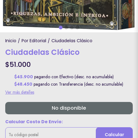
Inicio
Por Editorial
Ciudadelas Clásico
/
/
Ciudadelas Clásico
$51.000
$45.900
pagando con Efectivo (desc. no acumulable)
$48.450
pagando con Transferencia (desc. no acumulable)
Ver más detalles
No disponible
Calcular Costo De Envío:
Calcular