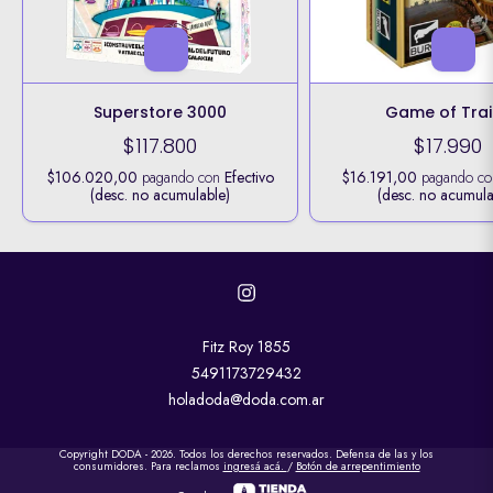
Superstore 3000
Game of Trai
$117.800
$17.990
$106.020,00
pagando con
Efectivo
$16.191,00
pagando c
(desc. no acumulable)
(desc. no acumula
Fitz Roy 1855
5491173729432
holadoda@doda.com.ar
Copyright DODA - 2026. Todos los derechos reservados. Defensa de las y los
consumidores. Para reclamos
ingresá acá.
/
Botón de arrepentimiento