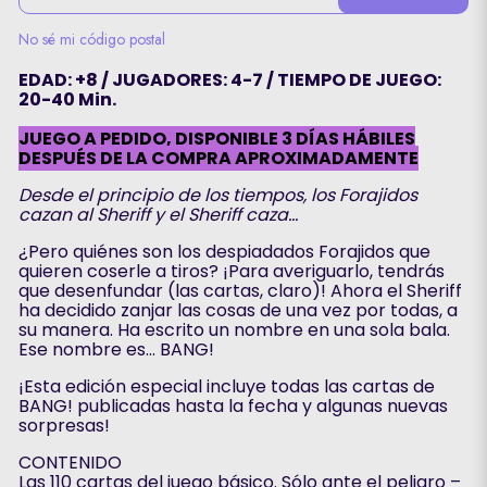
No sé mi código postal
EDAD: +8 / JUGADORES: 4-7 / TIEMPO DE JUEGO:
20-40 Min.
JUEGO A PEDIDO, DISPONIBLE 3 DÍAS HÁBILES
DESPUÉS DE LA COMPRA APROXIMADAMENTE
Desde el principio de los tiempos, los Forajidos
cazan al Sheriff y el Sheriff caza…
¿Pero quiénes son los despiadados Forajidos que
quieren coserle a tiros? ¡Para averiguarlo, tendrás
que desenfundar (las cartas, claro)! Ahora el Sheriff
ha decidido zanjar las cosas de una vez por todas, a
su manera. Ha escrito un nombre en una sola bala.
Ese nombre es... BANG!
¡Esta edición especial incluye todas las cartas de
BANG! publicadas hasta la fecha y algunas nuevas
sorpresas!
CONTENIDO
Las 110 cartas del juego básico. Sólo ante el peligro –