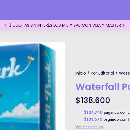
✨ 3 CUOTAS SIN INTERÉS LOS MIE Y SAB CON VISA Y MASTER ✨
Inicio
Por Editorial
Water
/
/
Waterfall P
$138.600
$124.740
pagando con Efe
$131.670
pagando con Tra
Ver más detalles