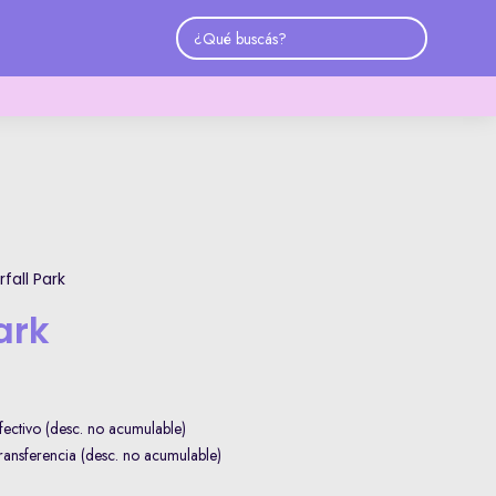
fall Park
ark
ctivo (desc. no acumulable)
nsferencia (desc. no acumulable)