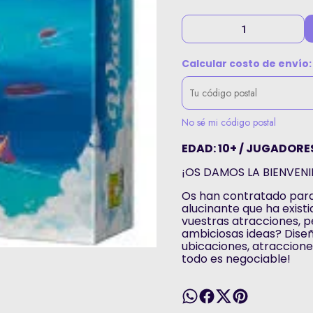
Calcular costo de envío:
No sé mi código postal
EDAD: 10+ / JUGADORES:
¡OS DAMOS LA BIENVEN
Os han contratado para
alucinante que ha exist
vuestras atracciones, p
ambiciosas ideas? Dise
ubicaciones, atraccione
todo es negociable!