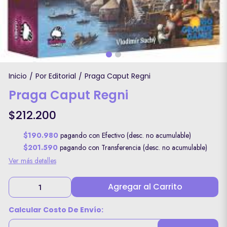
Inicio
Por Editorial
Praga Caput Regni
/
/
Praga Caput Regni
$212.200
$190.980
pagando con Efectivo (desc. no acumulable)
$201.590
pagando con Transferencia (desc. no acumulable)
Ver más detalles
Agregar al Carrito
Calcular Costo De Envío: