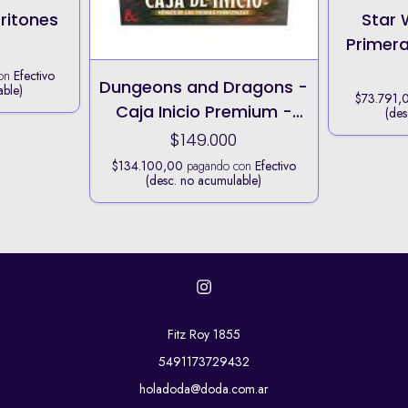
Gritones
Star 
Primera
con
Efectivo
Dungeons and Dragons -
able)
$73.791,
Caja Inicio Premium -
(des
Héroes de las Tierras
$149.000
Fronterizas (Español)
$134.100,00
pagando con
Efectivo
(desc. no acumulable)
Fitz Roy 1855
5491173729432
holadoda@doda.com.ar