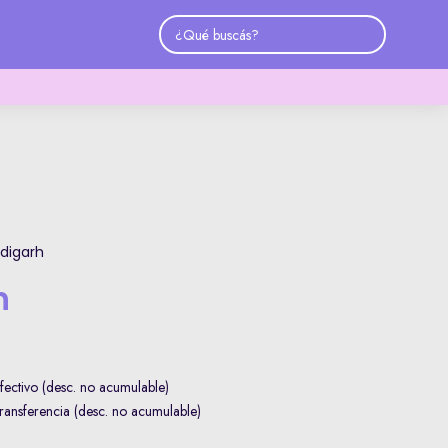
digarh
h
ectivo (desc. no acumulable)
ansferencia (desc. no acumulable)