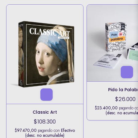
Pido la Palab
$26.000
$23.400,00
pagando c
Classic Art
(desc. no acumula
$108.300
$97.470,00
pagando con
Efectivo
(desc. no acumulable)