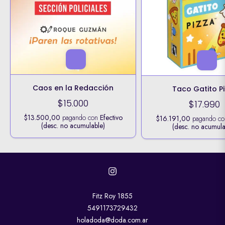
Caos en la Redacción
Taco Gatito P
$15.000
$17.990
$13.500,00
pagando con
Efectivo
$16.191,00
pagando c
(desc. no acumulable)
(desc. no acumula
Fitz Roy 1855
5491173729432
holadoda@doda.com.ar