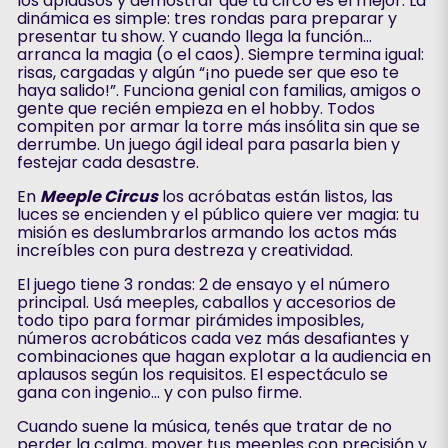
los aplausos y demostrar que tu circo es el mejor. La
dinámica es simple: tres rondas para preparar y
presentar tu show. Y cuando llega la función…
arranca la magia (o el caos). Siempre termina igual:
risas, cargadas y algún “¡no puede ser que eso te
haya salido!”. Funciona genial con familias, amigos o
gente que recién empieza en el hobby. Todos
compiten por armar la torre más insólita sin que se
derrumbe. Un juego ágil ideal para pasarla bien y
festejar cada desastre.
En
Meeple Circus
los acróbatas están listos, las
luces se encienden y el público quiere ver magia: tu
misión es deslumbrarlos armando los actos más
increíbles con pura destreza y creatividad.
El juego tiene 3 rondas: 2 de ensayo y el número
principal. Usá meeples, caballos y accesorios de
todo tipo para formar pirámides imposibles,
números acrobáticos cada vez más desafiantes y
combinaciones que hagan explotar a la audiencia en
aplausos según los requisitos. El espectáculo se
gana con ingenio… y con pulso firme.
Cuando suene la música, tenés que tratar de no
perder la calma, mover tus meeples con precisión y