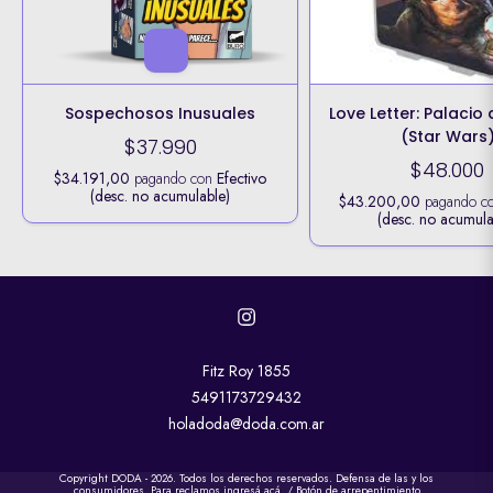
Sospechosos Inusuales
Love Letter: Palacio
(Star Wars
$37.990
$48.000
$34.191,00
pagando con
Efectivo
(desc. no acumulable)
$43.200,00
pagando c
(desc. no acumula
Fitz Roy 1855
5491173729432
holadoda@doda.com.ar
Copyright DODA - 2026. Todos los derechos reservados. Defensa de las y los
consumidores. Para reclamos
ingresá acá.
/
Botón de arrepentimiento