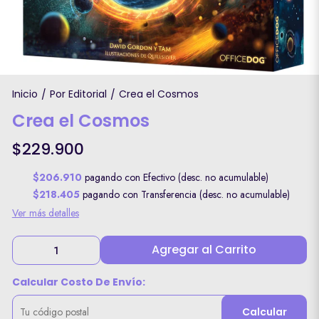
Inicio
Por Editorial
Crea el Cosmos
/
/
Crea el Cosmos
$229.900
$206.910
pagando con Efectivo (desc. no acumulable)
$218.405
pagando con Transferencia (desc. no acumulable)
Ver más detalles
Agregar al Carrito
Calcular Costo De Envío:
Calcular