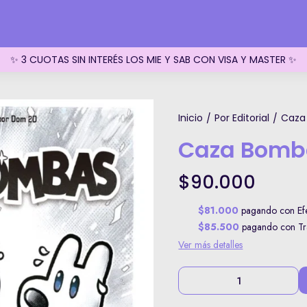
✨ 3 CUOTAS SIN INTERÉS LOS MIE Y SAB CON VISA Y MASTER ✨
Inicio
Por Editorial
Caza
/
/
Caza Bomb
$90.000
$81.000
pagando con Efe
$85.500
pagando con Tra
Ver más detalles