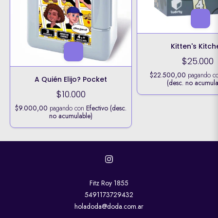
Kitten's Kitc
$25.000
$22.500,00
pagando c
A Quién Elijo? Pocket
(desc. no acumula
$10.000
$9.000,00
pagando con
Efectivo (desc.
no acumulable)
Fitz Roy 1855
5491173729432
holadoda@doda.com.ar