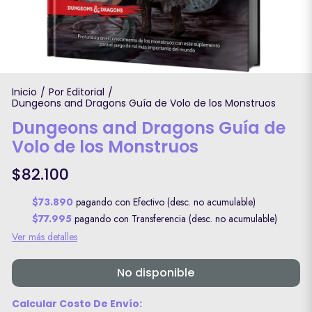
Inicio
Por Editorial
/
/
Dungeons and Dragons Guía de Volo de los Monstruos
Dungeons and Dragons Guía de
Volo de los Monstruos
$82.100
$73.890
pagando con Efectivo (desc. no acumulable)
$77.995
pagando con Transferencia (desc. no acumulable)
Ver más detalles
No disponible
Calcular Costo De Envío: