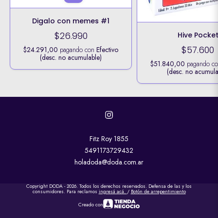
Digalo con memes #1
$26.990
Hive Pocke
$57.600
$24.291,00
pagando con
Efectivo
(desc. no acumulable)
$51.840,00
pagando c
(desc. no acumula
Fitz Roy 1855
5491173729432
holadoda@doda.com.ar
Copyright DODA - 2026. Todos los derechos reservados. Defensa de las y los
consumidores. Para reclamos
ingresá acá.
/
Botón de arrepentimiento
Creado con