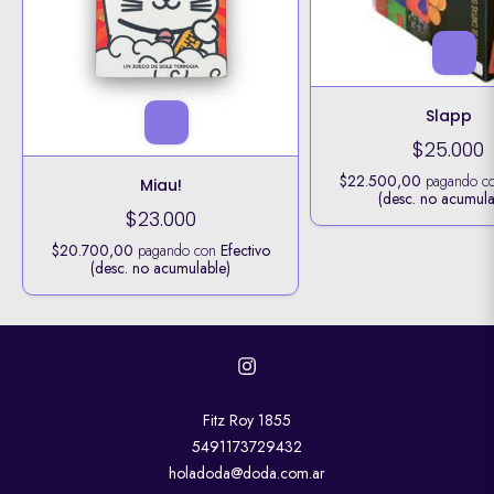
Slapp
$25.000
$22.500,00
pagando c
Miau!
(desc. no acumula
$23.000
$20.700,00
pagando con
Efectivo
(desc. no acumulable)
Fitz Roy 1855
5491173729432
holadoda@doda.com.ar