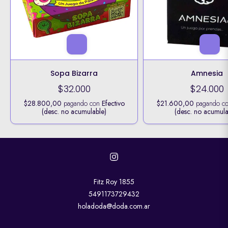
Sopa Bizarra
Amnesia
$32.000
$24.000
$28.800,00
pagando con
Efectivo
$21.600,00
pagando c
(desc. no acumulable)
(desc. no acumula
Fitz Roy 1855
5491173729432
holadoda@doda.com.ar