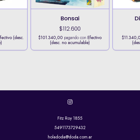
Bonsai
D
$112.600
fectivo (desc.
$101.340,00
pagando con
Efectivo
$11.340,
)
(desc. no acumulable)
(des
Fitz Roy 1855
5491173729432
holadoda@doda.com.ar