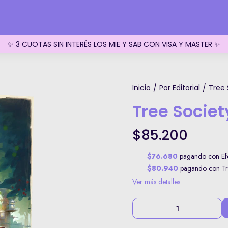
✨ 3 CUOTAS SIN INTERÉS LOS MIE Y SAB CON VISA Y MASTER ✨
Inicio
Por Editorial
Tree 
/
/
Tree Societ
$85.200
$76.680
pagando con Efe
$80.940
pagando con Tra
Ver más detalles