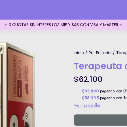
✨ 3 CUOTAS SIN INTERÉS LOS MIE Y SAB CON VISA Y MASTER ✨
Inicio
Por Editorial
Terap
/
/
Terapeuta d
$62.100
$55.890
pagando con Efe
$58.995
pagando con Tra
Ver más detalles