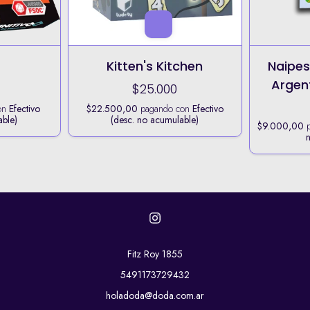
Kitten's Kitchen
Naipes
Argen
$25.000
on
Efectivo
$22.500,00
pagando con
Efectivo
able)
(desc. no acumulable)
$9.000,00
p
Fitz Roy 1855
5491173729432
holadoda@doda.com.ar