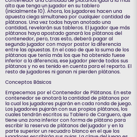
contenedor una cantidad de plátanos igual a la más
alta que tenga un jugador en su tablero
(inicialmente 10). Ahora, los jugadores hacen una
apuesta ciega simultanea por cualquier cantidad de
plátanos. Una vez todos hayan anotado una
cantidad, revelarán sus tableros. El jugador que más
plátanos haya apostado ganará los plátanos del
contenedor, pero, tras esto, deberá pagar al
segundo jugador con mayor postor la diferencia
entre las apuestas. En el caso de que la suma de los
plátanos que tenía más los que ha obtenido fuese
inferior a la diferencia, ese jugador pierde todos sus
plátanos y no es tenido en cuenta para el reparto. El
resto de jugadores ni ganan ni pierden plátanos.
Conceptos Básicos
Empecemos por el Contenedor de Plátanos. En este
contenedor se anotará la cantidad de plátanos por
la cual los jugadores pujarán en cada ronda de juego.
Los jugadores pujarán con sus propios plátanos, los
cuales tendrán escritos su Tablero de Carguero, que
tiene una zona inferior con forma de plátano para
escribir la reserva de plátanos del jugador y en la
parte superior un recuadro blanco en el que los
jugadores escribirán sus pujas. La clave del juego es