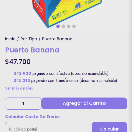
Inicio
Por Tipo
Puerto Banana
/
/
Puerto Banana
$47.700
$42.930
pagando con Efectivo (desc. no acumulable)
$45.315
pagando con Transferencia (desc. no acumulable)
Ver más detalles
Agregar al Carrito
Calcular Costo De Envío:
Calcular