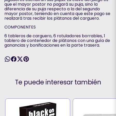
que el mayor postor no pagará su puja, sino la
diferencia de su puja respecto a la del segundo
mayor postor, teniendo en cuenta que este pago se
realizará tras recibir los plátanos del carguero.
COMPONENTES
6 tableros de carguero, 6 rotuladores borrables, 1
tablero de contenedor de plátanos con una guía de
ganancias y bonificaciones en la parte trasera.
Te puede interesar también