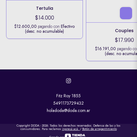
Tertulia
$14.000
$12.600,00
pagando con
Efectivo
Couples
(desc. no acumulable)
$17.990
$16.191,00
pagando c
(desc. no acumula
Fitz Roy 1855
5491173729432
holadoda@doda.com.ar
Copyright DODA - 2026. Todos los derechos reservados. Defensa de las y los
consumidores. Para reclamos
ingresá acá.
/
Botón de arrepentimiento