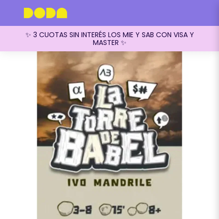
✨ 3 CUOTAS SIN INTERÉS LOS MIE Y SAB CON VISA Y
MASTER ✨