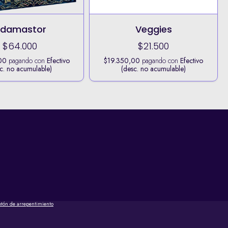
damastor
Veggies
$64.000
$21.500
00
pagando con
Efectivo
$19.350,00
pagando con
Efectivo
c. no acumulable)
(desc. no acumulable)
otón de arrepentimiento