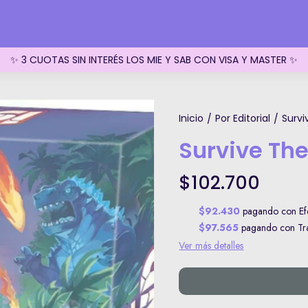
✨ 3 CUOTAS SIN INTERÉS LOS MIE Y SAB CON VISA Y MASTER ✨
Inicio
Por Editorial
Survi
/
/
Survive The
$102.700
$92.430
pagando con Efe
$97.565
pagando con Tran
Ver más detalles