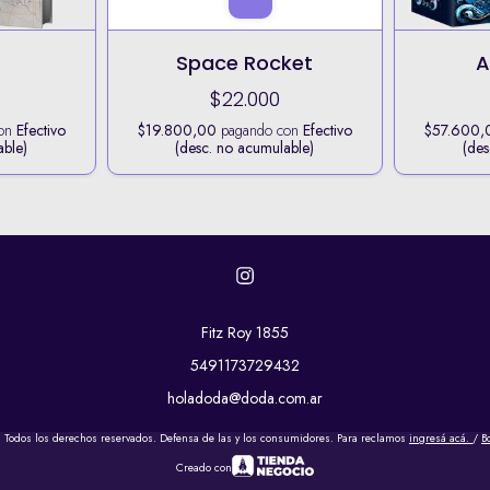
S
Space Rocket
A
$22.000
con
Efectivo
$19.800,00
pagando con
Efectivo
$57.600,
able)
(desc. no acumulable)
(des
Fitz Roy 1855
5491173729432
holadoda@doda.com.ar
 Todos los derechos reservados. Defensa de las y los consumidores. Para reclamos
ingresá acá.
/
B
Creado con