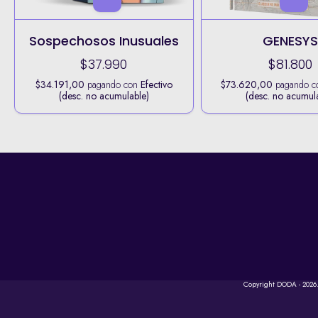
Sospechosos Inusuales
GENESY
$37.990
$81.800
$34.191,00
pagando con
Efectivo
$73.620,00
pagando 
(desc. no acumulable)
(desc. no acumul
Copyright DODA - 2026.