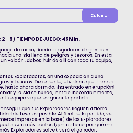
Calcular
2 - 5 / TIEMPO DE JUEGO: 45 Min.
 juego de mesa, donde lo jugadores dirigen a un
cia una isla llena de peligros y tesoros. En esta
un volcán , debes huir de allí con todo tu equipo,
e.
lientes Exploradores, en una expedición a una
ligros y tesoros. De repente, el volcán que corona
e, hasta ahora dormido, ¡ha entrado en erupción!
blar y la isla se hunde, lenta e inexorablemente,
a tu equipo si quieres ganar la partida.
 conseguir que tus Exploradores lleguen a tierra
idad de tesoros posible. Al final de la partida, se
meros impresos en la base) de los Exploradores
 jugador con más puntos (que no tiene por qué ser
más Exploradores salve), será el ganador.