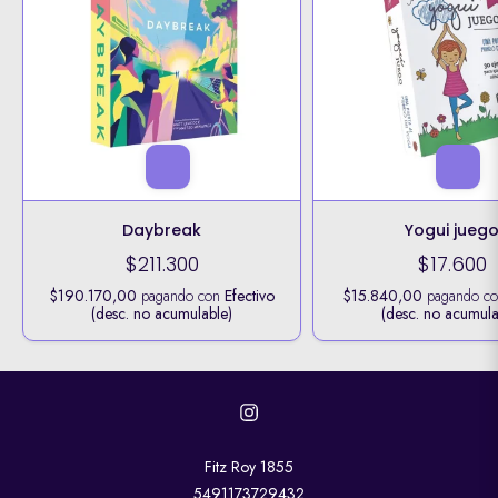
Daybreak
Yogui jueg
$211.300
$17.600
$190.170,00
pagando con
Efectivo
$15.840,00
pagando c
(desc. no acumulable)
(desc. no acumula
Fitz Roy 1855
5491173729432