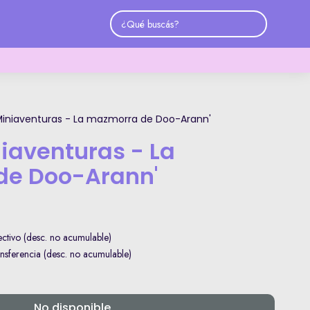
Miniaventuras - La mazmorra de Doo-Arann'
iaventuras - La
de Doo-Arann'
tivo (desc. no acumulable)
sferencia (desc. no acumulable)
No disponible