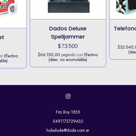
Dados Deluxe
Telefo
Spelljammer
et
$73.500
$32.040,
(des
$66.150,00
pagando con
Efectivo
on
Efectivo
(desc. no acumulable)
able)
Fitz Roy 1855
5491173729432
holadoda@doda.com.ar