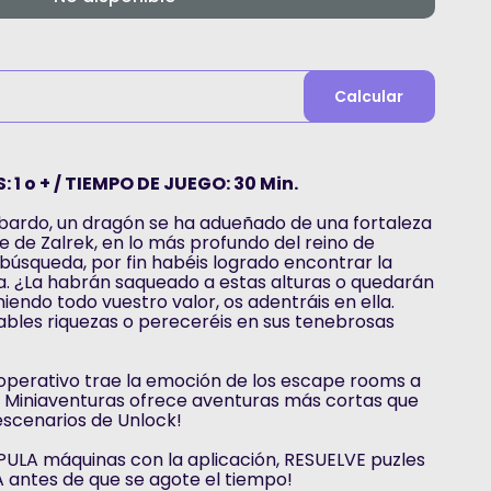
Calcular
 1 o + / TIEMPO DE JUEGO: 30 Min.
 bardo, un dragón se ha adueñado de una fortaleza
e de Zalrek, en lo más profundo del reino de
búsqueda, por fin habéis logrado encontrar la
. ¿La habrán saqueado a estas alturas o quedarán
iendo todo vuestro valor, os adentráis en ella.
ables riquezas o pereceréis en sus tenebrosas
ooperativo trae la emoción de los escape rooms a
k! Miniaventuras ofrece aventuras más cortas que
 escenarios de Unlock!
PULA máquinas con la aplicación, RESUELVE puzles
antes de que se agote el tiempo!