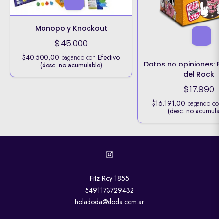
Monopoly Knockout
$45.000
$40.500,00
pagando con
Efectivo
Datos no opiniones: E
(desc. no acumulable)
del Rock
$17.990
$16.191,00
pagando c
(desc. no acumula
Fitz Roy 1855
5491173729432
holadoda@doda.com.ar