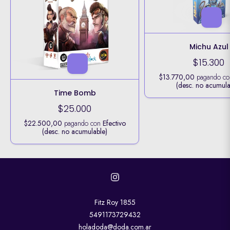
Michu Azul
$15.300
$13.770,00
pagando c
(desc. no acumula
Time Bomb
$25.000
$22.500,00
pagando con
Efectivo
(desc. no acumulable)
Fitz Roy 1855
5491173729432
holadoda@doda.com.ar