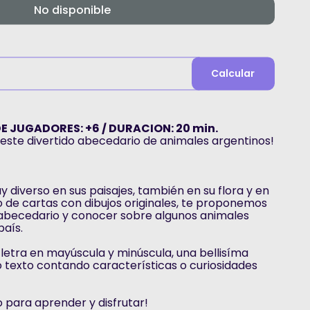
No disponible
Calcular
DE JUGADORES: +6 / DURACION: 20 min.
 este divertido abecedario de animales argentinos!
 diverso en sus paisajes, también en su flora y en
 de cartas con dibujos originales, te proponemos
l abecedario y conocer sobre algunos animales
país.
letra en mayúscula y minúscula, una bellisíma
o texto contando características o curiosidades
 para aprender y disfrutar!