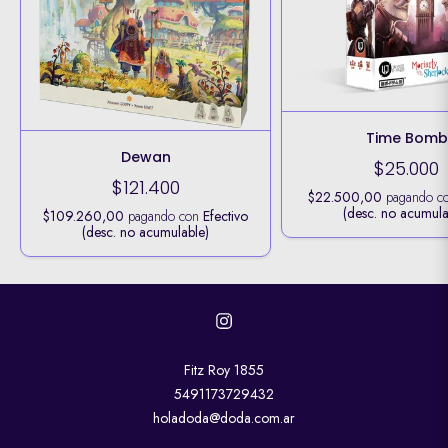
Time Bomb
Dewan
$25.000
$121.400
$22.500,00
pagando c
(desc. no acumula
$109.260,00
pagando con
Efectivo
(desc. no acumulable)
Fitz Roy 1855
5491173729432
holadoda@doda.com.ar