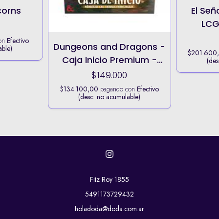
corns
El Señ
LCG
on
Efectivo
Dungeons and Dragons -
able)
$201.600
Caja Inicio Premium -
(des
Héroes de las Tierras
$149.000
Fronterizas (Español)
$134.100,00
pagando con
Efectivo
(desc. no acumulable)
Fitz Roy 1855
5491173729432
holadoda@doda.com.ar