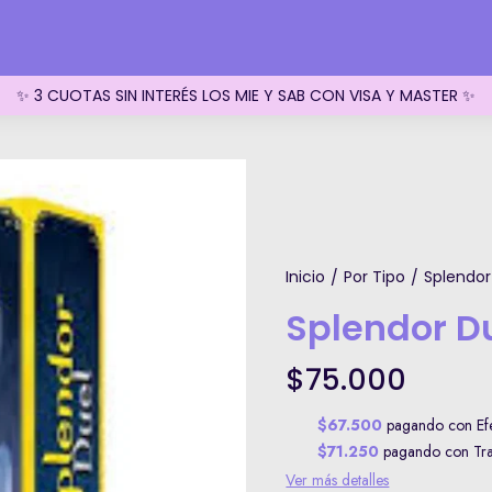
✨ 3 CUOTAS SIN INTERÉS LOS MIE Y SAB CON VISA Y MASTER ✨
Inicio
Por Tipo
Splendor
/
/
Splendor D
$75.000
$67.500
pagando con Efe
$71.250
pagando con Tran
Ver más detalles