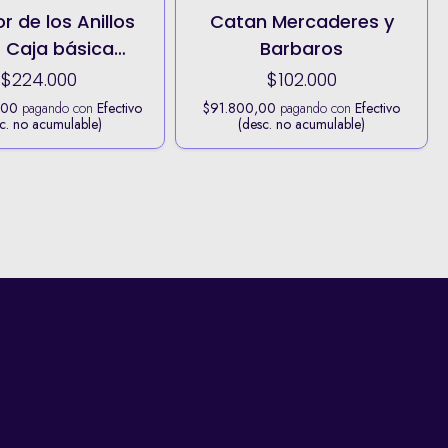
or de los Anillos
Catan Mercaderes y
 Caja básica
Barbaros
Revisada
$224.000
$102.000
,00
pagando con
Efectivo
$91.800,00
pagando con
Efectivo
c. no acumulable)
(desc. no acumulable)