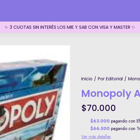
✨ 3 CUOTAS SIN INTERÉS LOS MIE Y SAB CON VISA Y MASTER ✨
Inicio
Por Editorial
Mono
/
/
Monopoly A
$70.000
$63.000
pagando con Efe
$66.500
pagando con Tra
Ver más detalles