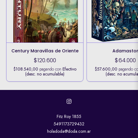
Century Maravillas de Oriente
Adamasto
$120.600
$64.000
$108.540,00
pagando con
Efectivo
$57.600,00
pagando c
(desc. no acumulable)
(desc. no acumula
Fitz Roy 1855
5491173729432
holadoda@doda.com.ar