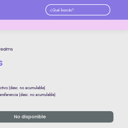
 Realms
s
tivo (desc. no acumulable)
sferencia (desc. no acumulable)
No disponible