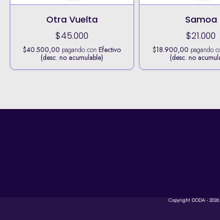
Otra Vuelta
Samoa
$45.000
$21.000
$40.500,00
pagando con
Efectivo
$18.900,00
pagando 
(desc. no acumulable)
(desc. no acumul
Copyright DODA - 2026.