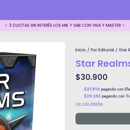
✨ 3 CUOTAS SIN INTERÉS LOS MIE Y SAB CON VISA Y MASTER ✨
Inicio
Por Editorial
Star
/
/
Star Realm
$30.900
$27.810
pagando con Efec
$29.355
pagando con Tran
Ver más detalles