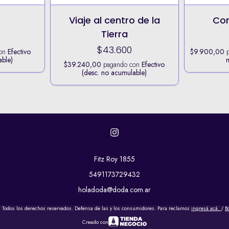
Viaje al centro de la
Con
Tierra
$43.600
con
Efectivo
$9.900,00
p
able)
$39.240,00
pagando con
Efectivo
(desc. no acumulable)
Fitz Roy 1855
5491173729432
holadoda@doda.com.ar
 Todos los derechos reservados. Defensa de las y los consumidores. Para reclamos
ingresá acá.
/
B
Creado con