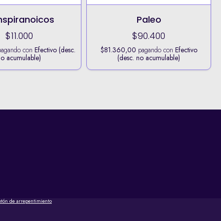
spiranoicos
Paleo
$11.000
$90.400
agando con
Efectivo (desc.
$81.360,00
pagando con
Efectivo
no acumulable)
(desc. no acumulable)
otón de arrepentimiento