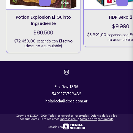
Potion Explosion El Quinto
HDP Sexo 2
Ingrediente
$9.990
$80.500
$8.991,00
pagando con
Ef
no acumulable
$72.450,00
pagando con
Efectivo
(desc. no acumulable)
Fitz Roy 1855
5491173729432
holadoda@doda.com.ar
Copyright DODA - 2026. Todos los derechos reservados. Defensa de las y los
consumidores. Para reclamos
ingresá acá.
/
Botón de arrepentimiento
Creado con