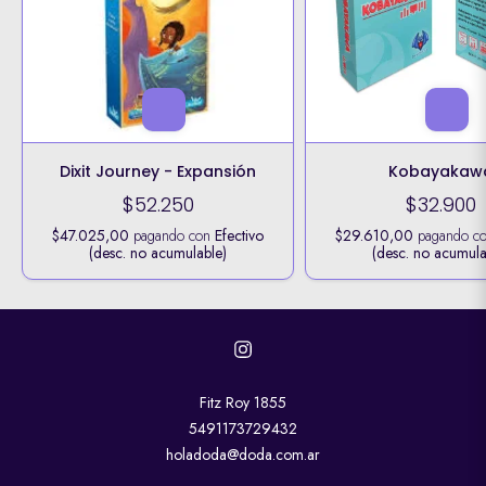
Dixit Journey - Expansión
Kobayakaw
$52.250
$32.900
$47.025,00
pagando con
Efectivo
$29.610,00
pagando c
(desc. no acumulable)
(desc. no acumula
Fitz Roy 1855
5491173729432
holadoda@doda.com.ar