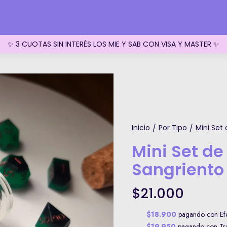
✨ 3 CUOTAS SIN INTERÉS LOS MIE Y SAB CON VISA Y MASTER ✨
Inicio
Por Tipo
Mini Set
/
/
Mini Set d
Sangriento
$21.000
$18.900
pagando con Efe
$19.950
pagando con Tran