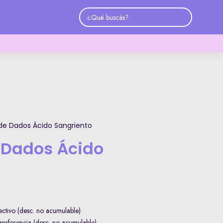
 de Dados Ácido Sangriento
e Dados Ácido
ctivo (desc. no acumulable)
sferencia (desc. no acumulable)