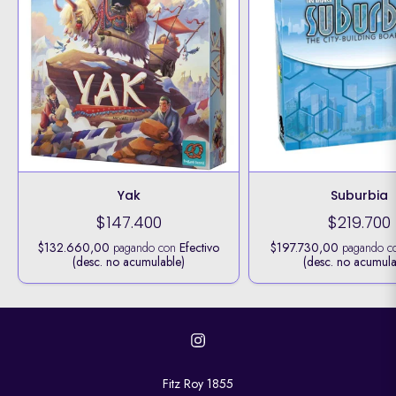
Yak
Suburbia
$147.400
$219.700
$132.660,00
pagando con
Efectivo
$197.730,00
pagando 
(desc. no acumulable)
(desc. no acumula
Fitz Roy 1855