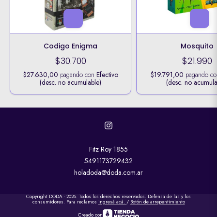
Codigo Enigma
Mosquito
$30.700
$21.990
$27.630,00
pagando con
Efectivo
$19.791,00
pagando c
(desc. no acumulable)
(desc. no acumula
Fitz Roy 1855
5491173729432
holadoda@doda.com.ar
Copyright DODA - 2026. Todos los derechos reservados. Defensa de las y los
consumidores. Para reclamos
ingresá acá.
/
Botón de arrepentimiento
Creado con