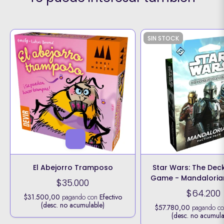
SIN STOCK
El Abejorro Tramposo
Star Wars: The Dec
Game - Mandalorian
$35.000
Pack
$64.200
$31.500,00
pagando con
Efectivo
(desc. no acumulable)
$57.780,00
pagando c
(desc. no acumula